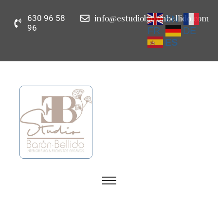
info@estudiobaronbellido.com
630 96 58
EN
96
FR
DE
ES