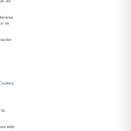
que, en
derarse
sí se
rmación
 Cookies
.
 la
inas web