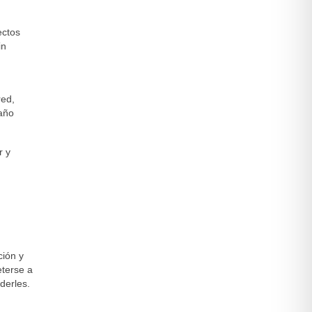
ectos
in
red,
daño
r y
ción y
eterse a
derles.