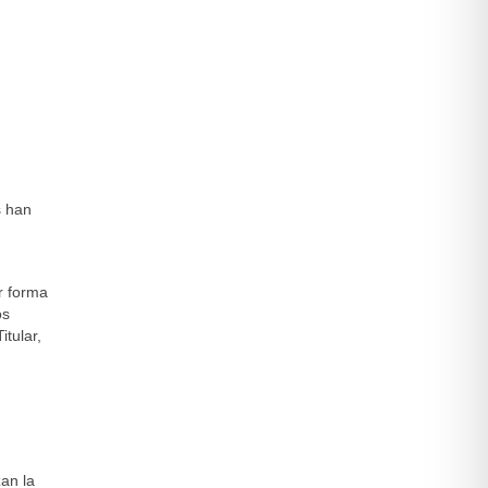
s han
er forma
os
tular,
an la