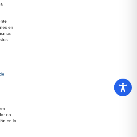
va
ente
ones en
mismos
stos
 de
era
lar no
ión en la