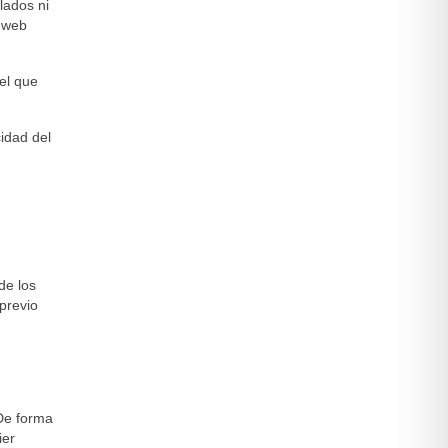
ulados ni
s web
 el que
cidad del
de los
previo
 De forma
ier